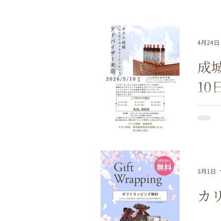
4月24日
成
10
3月1日
カ