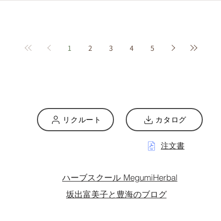
1
2
3
4
5
リクルート
カタログ
注文書
ハーブスクール MegumiHerbal
坂出富美子と豊海のブログ