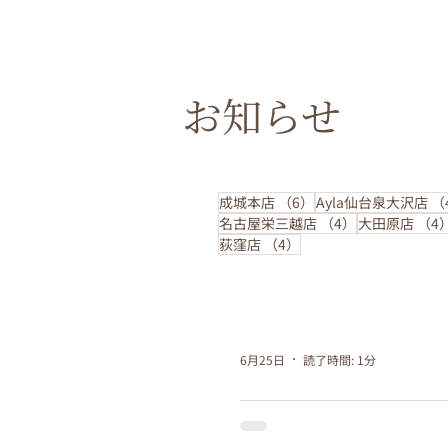
お知らせ
6件の記事
成城本店
（6）
Ayla仙台泉大沢店
（
4件の記事
名古屋栄三越店
（4）
大田原店
（4
4件の記事
荻窪店
（4）
6月25日
読了時間: 1分
トリートメント