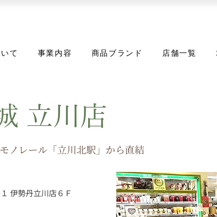
ついて
事業内容
商品ブランド
店舗一覧
城 立川店
モノレール「立川北駅」から直結
−１ 伊勢丹立川店６Ｆ