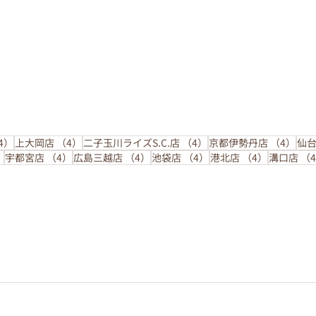
4件の記事
4件の記事
4件の記事
4件
4）
上大岡店
（4）
二子玉川ライズS.C.店
（4）
京都伊勢丹店
（4）
仙
4件の記事
4件の記事
4件の記事
4件の記事
4件の記事
）
宇都宮店
（4）
広島三越店
（4）
池袋店
（4）
港北店
（4）
溝口店
（
サロンから夏の限定コースのお知ら