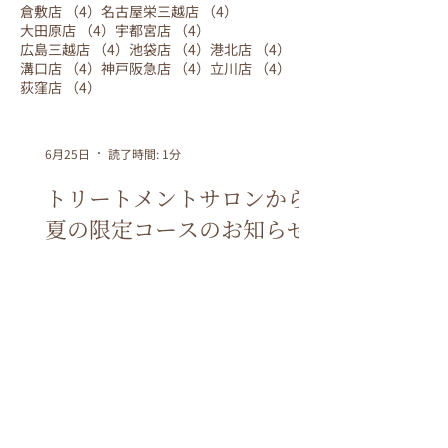
4件の記事
4件の記事
倉敷店
（4）
名古屋栄三越店
（4）
4件の記事
4件の記事
大田原店
（4）
宇都宮店
（4）
4件の記事
4件の記事
4件の記事
広島三越店
（4）
池袋店
（4）
港北店
（4）
4件の記事
4件の記事
4件の記事
溝口店
（4）
神戸阪急店
（4）
立川店
（4）
4件の記事
荻窪店
（4）
6月25日
読了時間: 1分
トリートメントサロンから
夏の限定コースのお知らせ