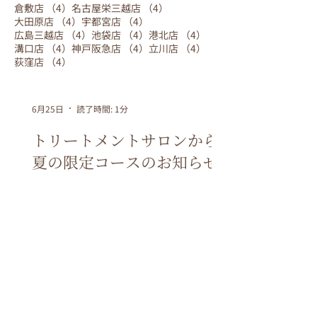
4件の記事
4件の記事
倉敷店
（4）
名古屋栄三越店
（4）
4件の記事
4件の記事
大田原店
（4）
宇都宮店
（4）
4件の記事
4件の記事
4件の記事
広島三越店
（4）
池袋店
（4）
港北店
（4）
4件の記事
4件の記事
4件の記事
溝口店
（4）
神戸阪急店
（4）
立川店
（4）
4件の記事
荻窪店
（4）
6月25日
読了時間: 1分
トリートメントサロンから
夏の限定コースのお知らせ