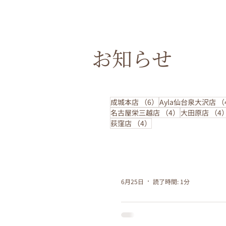
お知らせ
6件の記事
成城本店
（6）
Ayla仙台泉大沢店
（
4件の記事
名古屋栄三越店
（4）
大田原店
（4
4件の記事
荻窪店
（4）
6月25日
読了時間: 1分
トリートメント