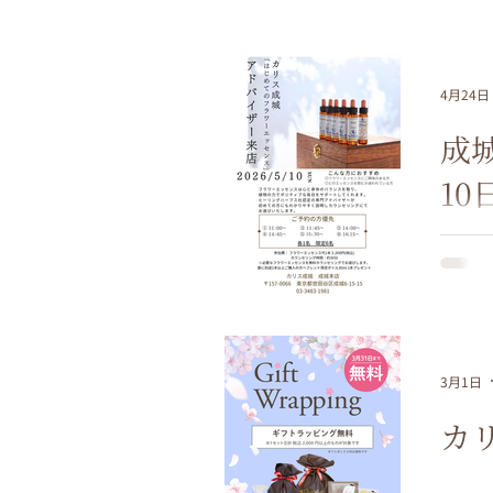
4月24日
成
10
3月1日
カ