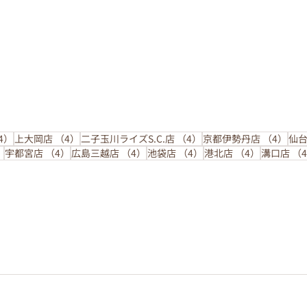
4件の記事
4件の記事
4件の記事
4件
4）
上大岡店
（4）
二子玉川ライズS.C.店
（4）
京都伊勢丹店
（4）
仙
4件の記事
4件の記事
4件の記事
4件の記事
4件の記事
）
宇都宮店
（4）
広島三越店
（4）
池袋店
（4）
港北店
（4）
溝口店
（
サロンから夏の限定コースのお知ら