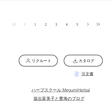
1
2
3
4
5
リクルート
カタログ
注文書
ハーブスクール MegumiHerbal
坂出富美子と豊海のブログ