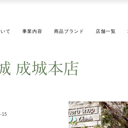
ついて
事業内容
商品ブランド
店舗一覧
城 成城本店
15