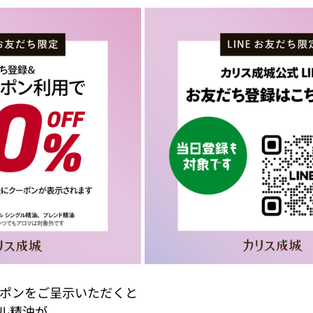
ーポンをご呈示いただくと
ル精油が