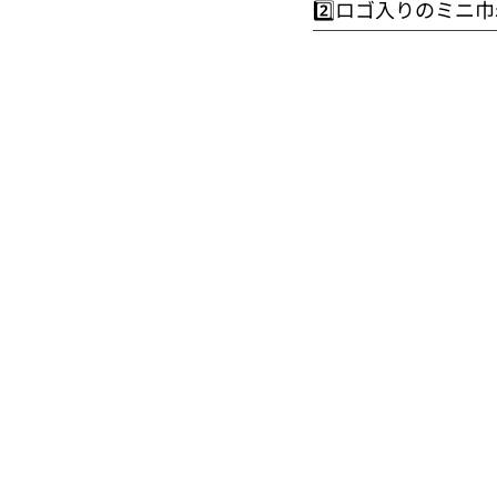
2️⃣ロゴ入りのミニ
￣￣￣￣￣￣￣￣￣