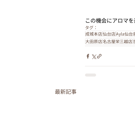
この機会にアロマを
タグ：
成城本店
仙台店
Ayla仙
大田原店
名古屋栄三越店
最新記事