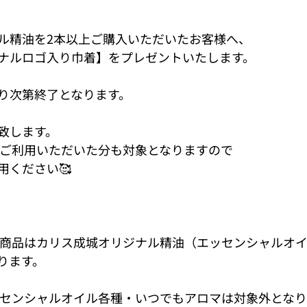
ル精油を2本以上ご購入いただいたお客様へ、
ナルロゴ入り巾着】をプレゼントいたします。
り次第終了となります。
致します。
ンをご利用いただいた分も対象となりますので
用ください🥰
、対象商品はカリス成城オリジナル精油（エッセンシャルオ
ります。
ッセンシャルオイル各種・いつでもアロマは対象外とな