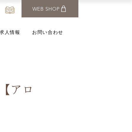
WEB SHOP
求人情報
お問い合わせ
な【アロ