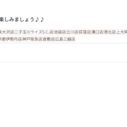
楽しみましょう♪♪
台泉大沢店
二子玉川ライズS.C.店
池袋店
立川店
荻窪店
溝口店
港北店
上大
京都伊勢丹店
神戸阪急店
倉敷店
広島三越店