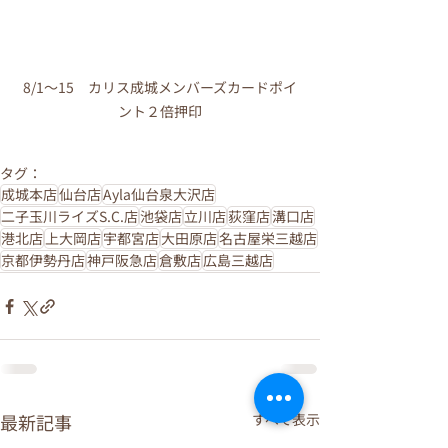
8/1～15　カリス成城メンバーズカードポイ
ント２倍押印
タグ：
成城本店
仙台店
Ayla仙台泉大沢店
二子玉川ライズS.C.店
池袋店
立川店
荻窪店
溝口店
港北店
上大岡店
宇都宮店
大田原店
名古屋栄三越店
京都伊勢丹店
神戸阪急店
倉敷店
広島三越店
最新記事
すべて表示