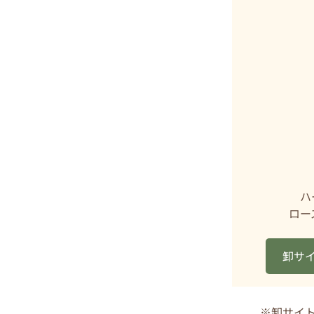
ハ
ロー
卸サ
※卸サイ