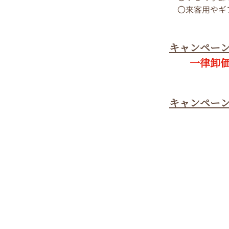
　〇来客用やギ
キャンペー
一律卸価
キャンペー
Previous