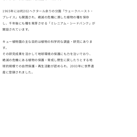
1965年には約202ヘクタール余りの分園「ウェークハースト・
プレイス」も開園され、絶滅の危機に瀕した植物の種を保存
し、千年後にも種を発芽させる「ミレニアム・シードバンク」が
開設されています。
キュー植物園の主な目的は植物の科学的な調査・研究にありま
す。
その研究成果を活かして地球環境の保護にも力を注いでおり、
絶滅の危機にある植物の保護・育成し野生に戻したりとする地
球的規模での自然保護・再生活動が認められ、2003年に世界遺
産に登録されました。